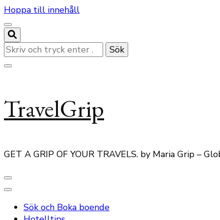
Hoppa till innehåll
Letar
du
efter
något?
TravelGrip
GET A GRIP OF YOUR TRAVELS. by Maria Grip – Glo
Sök och Boka boende
Hotelltips