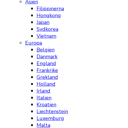
Asien
Filippinerna
Hongkong
Japan
Sydkorea
Vietnam
Europa
Belgien
Danmark
England
Frankrike
Grekland
Holland
Irland
Italien
Kroatien
Liechtenstein
Luxemburg
Malta