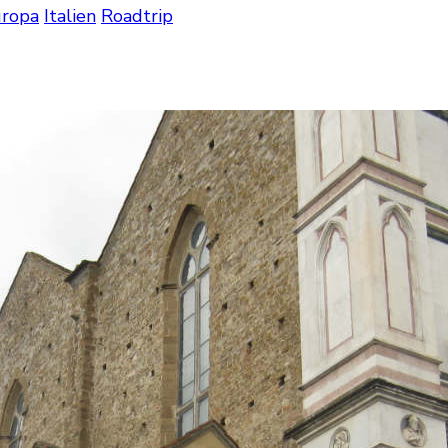
ropa
Italien
Roadtrip