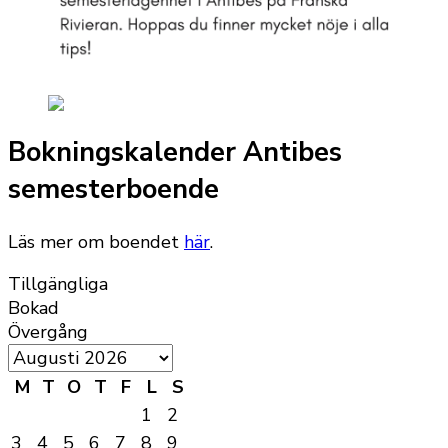
Bokningskalender Antibes
semesterboende
Läs mer om boendet
här
.
Tillgängliga
Bokad
Övergång
M
T
O
T
F
L
S
1
2
3
4
5
6
7
8
9