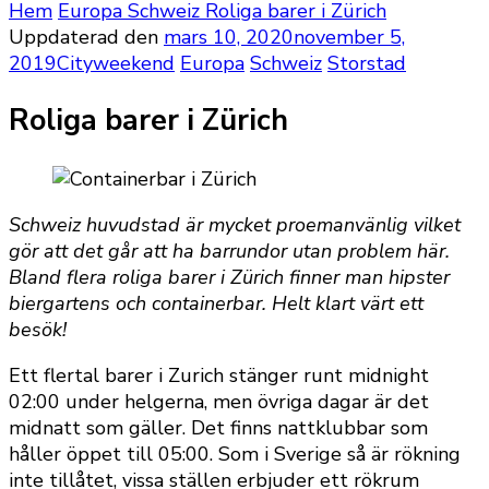
Hem
Europa
Schweiz
Roliga barer i Zürich
Uppdaterad den
mars 10, 2020
november 5,
2019
Cityweekend
Europa
Schweiz
Storstad
Roliga barer i Zürich
Schweiz huvudstad är mycket proemanvänlig vilket
gör att det går att ha barrundor utan problem här.
Bland flera roliga barer i Zürich finner man hipster
biergartens och containerbar. Helt klart värt ett
besök!
Ett flertal barer i Zurich stänger runt midnight
02:00 under helgerna, men övriga dagar är det
midnatt som gäller. Det finns nattklubbar som
håller öppet till 05:00. Som i Sverige så är rökning
inte tillåtet, vissa ställen erbjuder ett rökrum