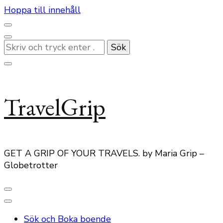
Hoppa till innehåll
Letar
du
efter
något?
TravelGrip
GET A GRIP OF YOUR TRAVELS. by Maria Grip –
Globetrotter
Sök och Boka boende