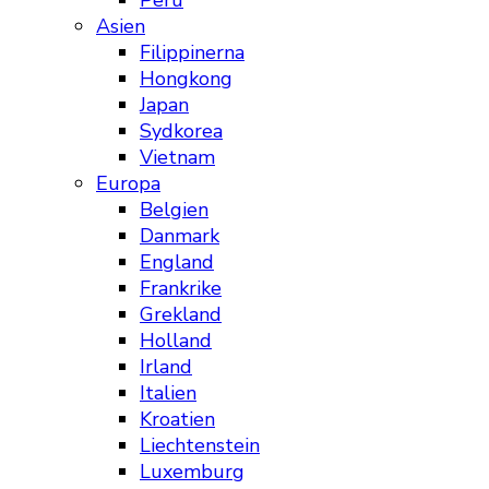
Peru
Asien
Filippinerna
Hongkong
Japan
Sydkorea
Vietnam
Europa
Belgien
Danmark
England
Frankrike
Grekland
Holland
Irland
Italien
Kroatien
Liechtenstein
Luxemburg