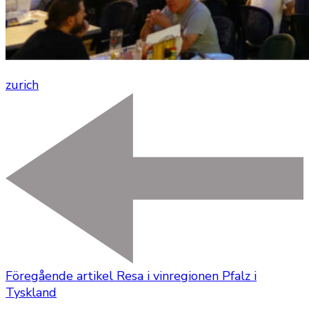
zurich
Föregående artikel
Resa i vinregionen Pfalz i
Tyskland