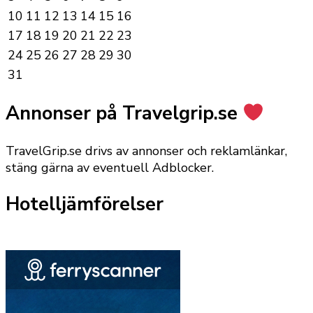
10
11
12
13
14
15
16
17
18
19
20
21
22
23
24
25
26
27
28
29
30
31
Annonser på Travelgrip.se
TravelGrip.se drivs av annonser och reklamlänkar,
stäng gärna av eventuell Adblocker.
Hotelljämförelser