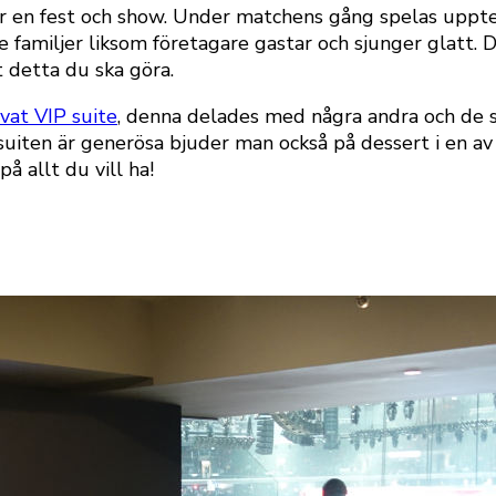
 är en fest och show. Under matchens gång spelas uppt
e familjer liksom företagare gastar och sjunger glatt. 
t detta du ska göra.
ivat VIP suite
, denna delades med några andra och de s
v suiten är generösa bjuder man också på dessert i en 
å allt du vill ha!