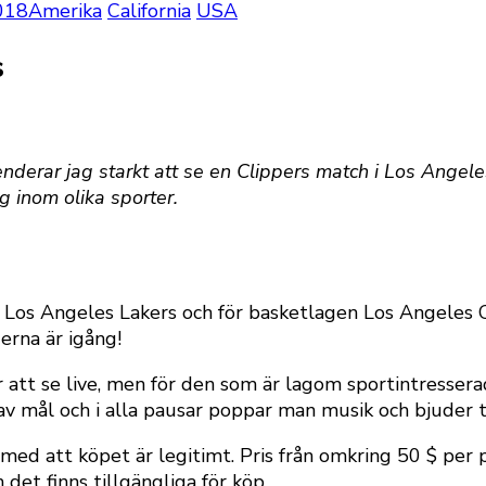
018
Amerika
California
USA
s
derar jag starkt att se en Clippers match i Los Angele
g inom olika sporter.
Los Angeles Lakers och för basketlagen Los Angeles C
erna är igång!
 att se live, men för den som är lagom sportintresse
v mål och i alla pausar poppar man musik och bjuder t
med att köpet är legitimt. Pris från omkring 50 $ per 
det finns tillgängliga för köp