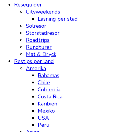
Reseguider
Cityweekends
Läsning per stad
Solresor
Storstadresor
Roadtrips
Rundturer
Mat & Dryck
Restips per land
Amerika
Bahamas
Chile
Colombia
Costa Rica
Karibien
Mexiko
USA
Peru