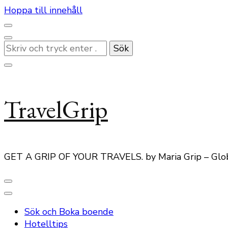
Hoppa till innehåll
Letar
du
efter
något?
TravelGrip
GET A GRIP OF YOUR TRAVELS. by Maria Grip – Glo
Sök och Boka boende
Hotelltips