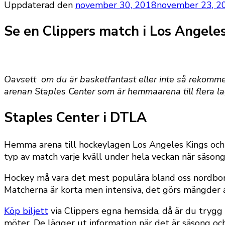
Uppdaterad den
november 30, 2018
november 23, 2
Se en Clippers match i Los Angele
Oavsett om du är basketfantast eller inte så rekommen
arenan Staples Center som är hemmaarena till flera la
Staples Center i DTLA
Hemma arena till hockeylagen Los Angeles Kings och 
typ av match varje kväll under hela veckan när säsong
Hockey må vara det mest populära bland oss nordbor
Matcherna är korta men intensiva, det görs mängder a
Köp biljett
via Clippers egna hemsida, då är du trygg 
möter. De lägger ut information när det är säsong och 