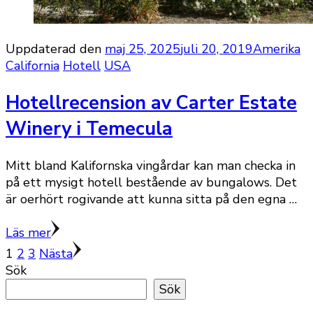
Uppdaterad den
maj 25, 2025
juli 20, 2019
Amerika
California
Hotell
USA
Hotellrecension av Carter Estate
Winery i Temecula
Mitt bland Kalifornska vingårdar kan man checka in
på ett mysigt hotell bestående av bungalows. Det
är oerhört rogivande att kunna sitta på den egna …
Läs mer
Sidnumrering
Sida
Sida
Sida
1
2
3
Nästa
Sök
för
Sök
inlägg