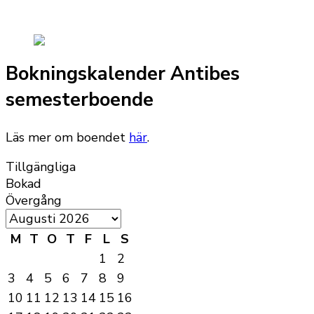
Bokningskalender Antibes
semesterboende
Läs mer om boendet
här
.
Tillgängliga
Bokad
Övergång
M
T
O
T
F
L
S
1
2
3
4
5
6
7
8
9
10
11
12
13
14
15
16