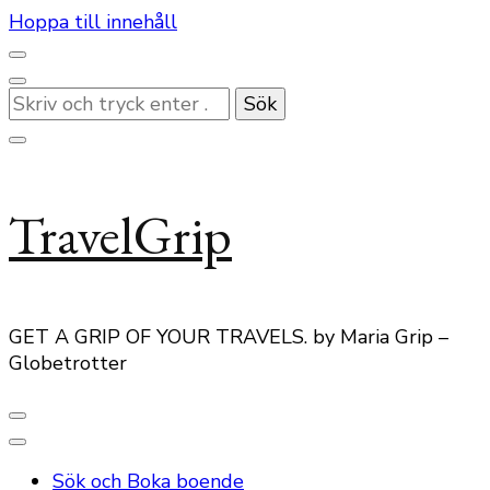
Hoppa till innehåll
Letar
du
efter
något?
TravelGrip
GET A GRIP OF YOUR TRAVELS. by Maria Grip –
Globetrotter
Sök och Boka boende