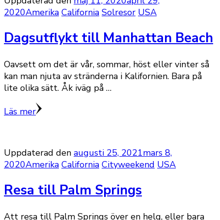
Uppdaterad den
maj 11, 2020
april 29,
2020
Amerika
California
Solresor
USA
Dagsutflykt till Manhattan Beach
Oavsett om det är vår, sommar, höst eller vinter så
kan man njuta av stränderna i Kalifornien. Bara på
lite olika sätt. Åk iväg på …
Läs mer
Uppdaterad den
augusti 25, 2021
mars 8,
2020
Amerika
California
Cityweekend
USA
Resa till Palm Springs
Att resa till Palm Springs över en helg, eller bara