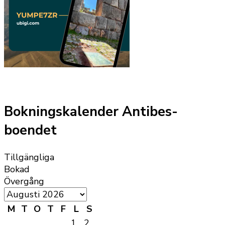
Bokningskalender Antibes-
boendet
Tillgängliga
Bokad
Övergång
M
T
O
T
F
L
S
1
2