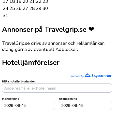
17
18
19
20
21
22
23
24
25
26
27
28
29
30
31
Annonser på Travelgrip.se ❤
TravelGrip.se drivs av annonser och reklamlänkar,
stäng gärna av eventuell Adblocker.
Hotelljämförelser