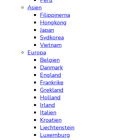
Peru
Asien
Filippinerna
Hongkong
Japan
Sydkorea
Vietnam
Europa
Belgien
Danmark
England
Frankrike
Grekland
Holland
Irland
Italien
Kroatien
Liechtenstein
Luxemburg