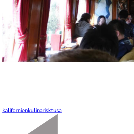
kalifornien
kulinariskt
usa