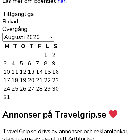
Läs mer om boendet
här
.
Tillgängliga
Bokad
Övergång
M
T
O
T
F
L
S
1
2
3
4
5
6
7
8
9
10
11
12
13
14
15
16
17
18
19
20
21
22
23
24
25
26
27
28
29
30
31
Annonser på Travelgrip.se
TravelGrip.se drivs av annonser och reklamlänkar,
stäng gärna av eventuell Adblocker.