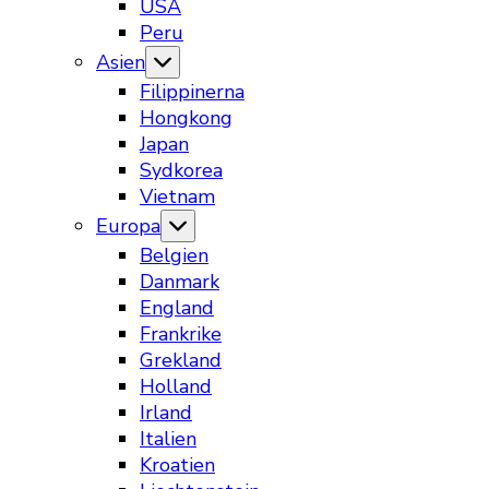
USA
Peru
Asien
Filippinerna
Hongkong
Japan
Sydkorea
Vietnam
Europa
Belgien
Danmark
England
Frankrike
Grekland
Holland
Irland
Italien
Kroatien