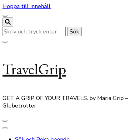
Hoppa till innehåll
Letar
du
efter
något?
TravelGrip
GET A GRIP OF YOUR TRAVELS. by Maria Grip –
Globetrotter
Sök och Boka boende