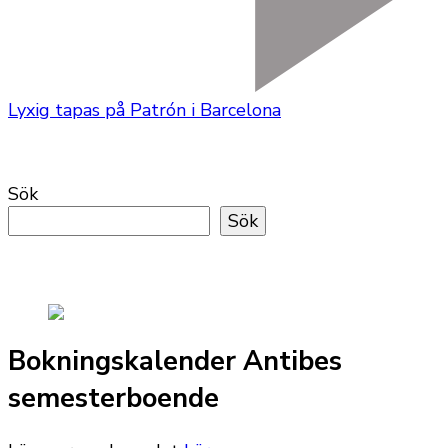
Lyxig tapas på Patrón i Barcelona
Sök
Sök
Bokningskalender Antibes
semesterboende