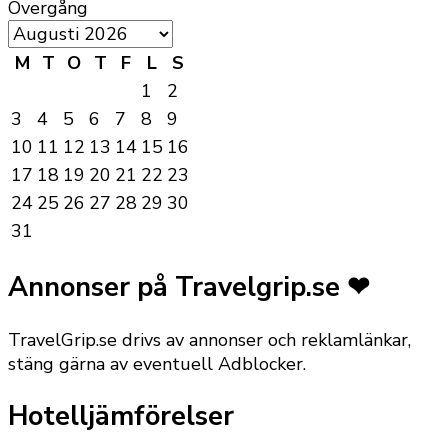
Övergång
M
T
O
T
F
L
S
1
2
3
4
5
6
7
8
9
10
11
12
13
14
15
16
17
18
19
20
21
22
23
24
25
26
27
28
29
30
31
Annonser på Travelgrip.se ❤
TravelGrip.se drivs av annonser och reklamlänkar,
stäng gärna av eventuell Adblocker.
Hotelljämförelser