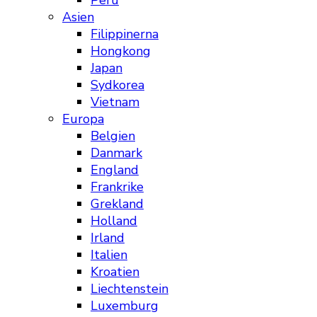
Peru
Asien
Filippinerna
Hongkong
Japan
Sydkorea
Vietnam
Europa
Belgien
Danmark
England
Frankrike
Grekland
Holland
Irland
Italien
Kroatien
Liechtenstein
Luxemburg