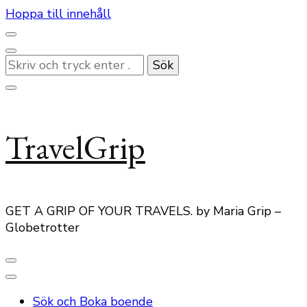
Hoppa till innehåll
Letar
du
efter
något?
TravelGrip
GET A GRIP OF YOUR TRAVELS. by Maria Grip –
Globetrotter
Sök och Boka boende