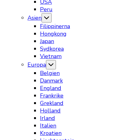
USA
Peru
Asien
Filippinerna
Hongkong
Japan
Sydkorea
Vietnam
Europa
Belgien
Danmark
England
Frankrike
Grekland
Holland
Irland
Italien
Kroatien