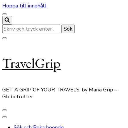
Hoppa till innehåll
Letar
du
efter
något?
TravelGrip
GET A GRIP OF YOUR TRAVELS. by Maria Grip –
Globetrotter
Sök och Boka boende