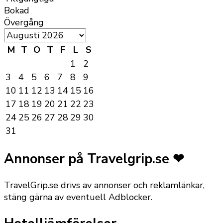
Bokad
Övergång
M
T
O
T
F
L
S
1
2
3
4
5
6
7
8
9
10
11
12
13
14
15
16
17
18
19
20
21
22
23
24
25
26
27
28
29
30
31
Annonser på Travelgrip.se ❤
TravelGrip.se drivs av annonser och reklamlänkar,
stäng gärna av eventuell Adblocker.