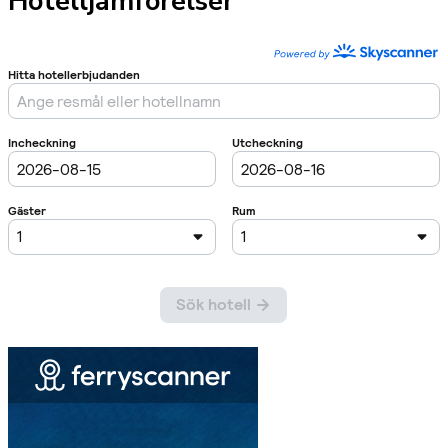
Hotelljämförelser