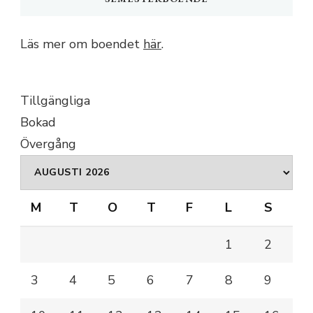
Läs mer om boendet
här
.
Tillgängliga
Bokad
Övergång
M
T
O
T
F
L
S
1
2
3
4
5
6
7
8
9