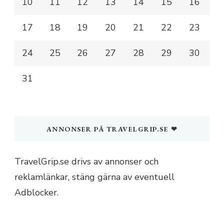
10
11
12
13
14
15
16
17
18
19
20
21
22
23
24
25
26
27
28
29
30
31
ANNONSER PÅ TRAVELGRIP.SE ❤
TravelGrip.se drivs av annonser och
reklamlänkar, stäng gärna av eventuell
Adblocker.