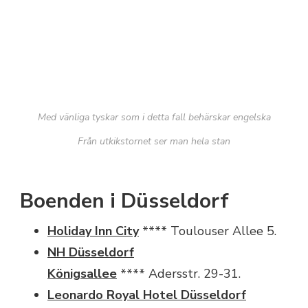
Med vänliga tyskar som i detta fall behärskar engelska
Från utkikstornet ser man hela stan
Boenden i Düsseldorf
Holiday Inn City
**** Toulouser Allee 5.
NH Düsseldorf
Königsallee
****
Adersstr. 29-31.
Leonardo Royal Hotel Düsseldorf