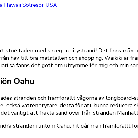
a
Hawaii
Solresor
USA
t storstaden med sin egen citystrand! Det finns mängder
rån hav till bra matställen och shopping. Waikiki är fr
uari så fanns det gott om utrymme för mig och min sar
iiön Oahu
tjades stranden och framförallt vågorna av longboard-
också vattenbrytare, detta för att kunna reducera sk
det vanligt att frakta sand över från stranden Manhatta
 andra stränder runtom Oahu, hit går man framförallt fö