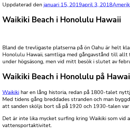
Uppdaterad den
januari 15, 2019
april 3, 2018
Amerik
Waikiki Beach i Honolulu Hawaii
Bland de trevligaste platserna på ön Oahu är helt klar
Honolulu Hawaii, samtliga med gångavstånd till allt f
under högsäsong, men vid mitt besök i slutet av febr
Waikiki Beach i Honolulu på Hawa
Waikiki
har en lång historia, redan på 1800-talet nyt
Med tidens gång breddades stranden och man byggde 
att sanden sköljs bort så på 1920 och 1930-talen var 
Det är inte lika mycket surfing kring Waikiki som vid
vattensportaktivitet.