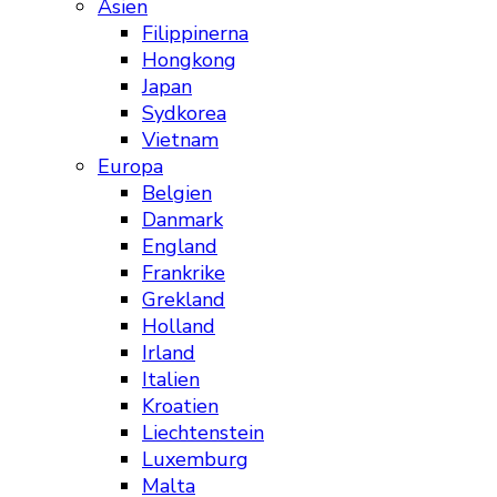
Asien
Filippinerna
Hongkong
Japan
Sydkorea
Vietnam
Europa
Belgien
Danmark
England
Frankrike
Grekland
Holland
Irland
Italien
Kroatien
Liechtenstein
Luxemburg
Malta