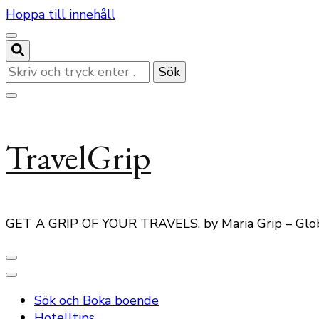
Hoppa till innehåll
Letar
du
efter
något?
TravelGrip
GET A GRIP OF YOUR TRAVELS. by Maria Grip – Glo
Sök och Boka boende
Hotelltips