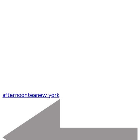
afternoontea
new york