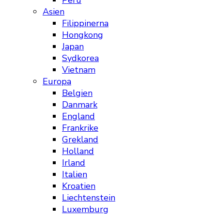
Peru
Asien
Filippinerna
Hongkong
Japan
Sydkorea
Vietnam
Europa
Belgien
Danmark
England
Frankrike
Grekland
Holland
Irland
Italien
Kroatien
Liechtenstein
Luxemburg