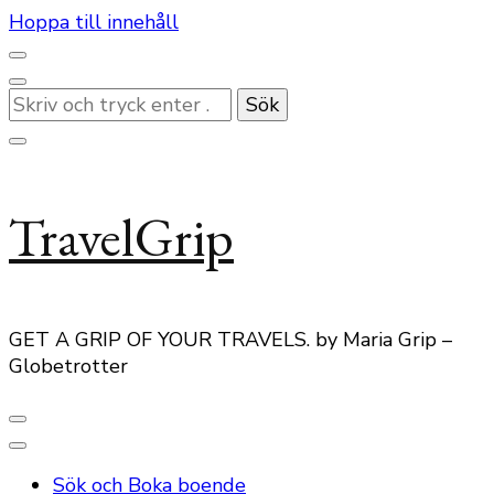
Hoppa till innehåll
Letar
du
efter
något?
TravelGrip
GET A GRIP OF YOUR TRAVELS. by Maria Grip –
Globetrotter
Sök och Boka boende