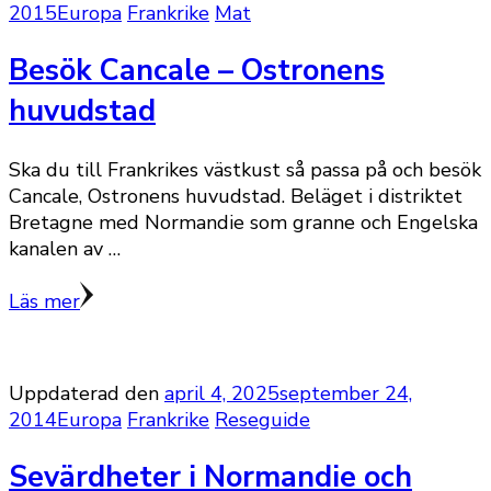
2015
Europa
Frankrike
Mat
Besök Cancale – Ostronens
huvudstad
Ska du till Frankrikes västkust så passa på och besök
Cancale, Ostronens huvudstad. Beläget i distriktet
Bretagne med Normandie som granne och Engelska
kanalen av …
Läs mer
Uppdaterad den
april 4, 2025
september 24,
2014
Europa
Frankrike
Reseguide
Sevärdheter i Normandie och