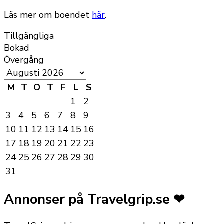
Läs mer om boendet
här
.
Tillgängliga
Bokad
Övergång
M
T
O
T
F
L
S
1
2
3
4
5
6
7
8
9
10
11
12
13
14
15
16
17
18
19
20
21
22
23
24
25
26
27
28
29
30
31
Annonser på Travelgrip.se ❤