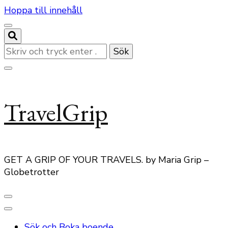
Hoppa till innehåll
Letar
du
efter
något?
TravelGrip
GET A GRIP OF YOUR TRAVELS. by Maria Grip –
Globetrotter
Sök och Boka boende