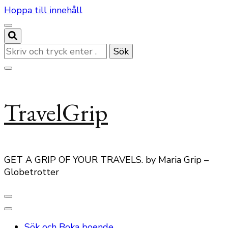
Hoppa till innehåll
Letar
du
efter
något?
TravelGrip
GET A GRIP OF YOUR TRAVELS. by Maria Grip –
Globetrotter
Sök och Boka boende