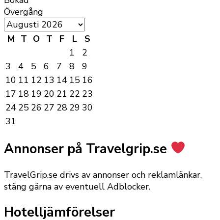
Bokad
Övergång
M
T
O
T
F
L
S
1
2
3
4
5
6
7
8
9
10
11
12
13
14
15
16
17
18
19
20
21
22
23
24
25
26
27
28
29
30
31
Annonser på Travelgrip.se
TravelGrip.se drivs av annonser och reklamlänkar,
stäng gärna av eventuell Adblocker.
Hotelljämförelser