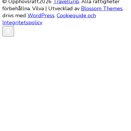
© Upphovsrätt2026
TravelGrip
. Alla rättigheter
förbehållna.
Vilva | Utvecklad av
Blossom Themes
.
drivs med
WordPress
.
Cookieguide och
Integritetspolicy