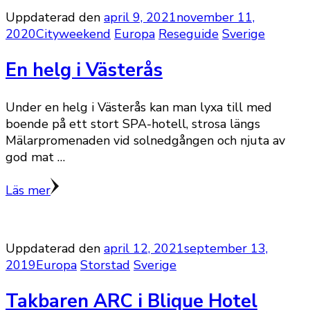
Uppdaterad den
april 9, 2021
november 11,
2020
Cityweekend
Europa
Reseguide
Sverige
En helg i Västerås
Under en helg i Västerås kan man lyxa till med
boende på ett stort SPA-hotell, strosa längs
Mälarpromenaden vid solnedgången och njuta av
god mat …
Läs mer
Uppdaterad den
april 12, 2021
september 13,
2019
Europa
Storstad
Sverige
Takbaren ARC i Blique Hotel