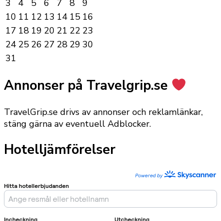
3
4
5
6
7
8
9
10
11
12
13
14
15
16
17
18
19
20
21
22
23
24
25
26
27
28
29
30
31
Annonser på Travelgrip.se
TravelGrip.se drivs av annonser och reklamlänkar,
stäng gärna av eventuell Adblocker.
Hotelljämförelser