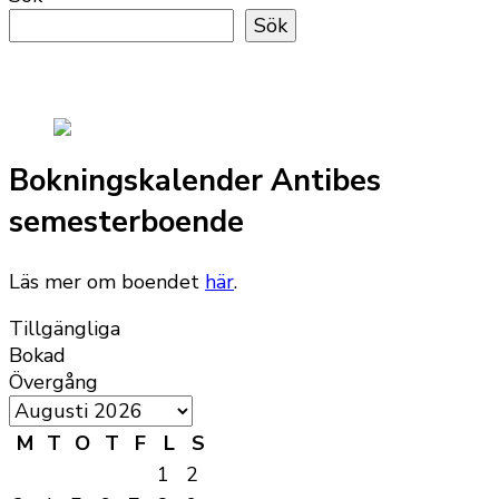
Sök
Bokningskalender Antibes
semesterboende
Läs mer om boendet
här
.
Tillgängliga
Bokad
Övergång
M
T
O
T
F
L
S
1
2