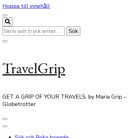
Hoppa till innehåll
Letar
du
efter
något?
TravelGrip
GET A GRIP OF YOUR TRAVELS. by Maria Grip –
Globetrotter
Sök och Boka boende