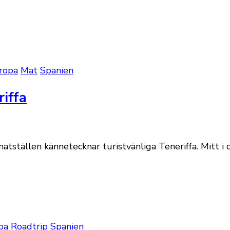
ropa
Mat
Spanien
riffa
tställen kännetecknar turistvänliga Teneriffa. Mitt i 
pa
Roadtrip
Spanien