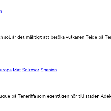
n
ch sol, är det mäktigt att besöka vulkanen Teide på Ten
uropa
Mat
Solresor
Spanien
uque på Teneriffa som egentligen hör till staden Adeje. 