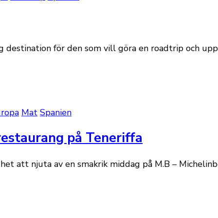
g destination för den som vill göra en roadtrip och uppl
ropa
Mat
Spanien
estaurang på Teneriffa
ighet att njuta av en smakrik middag på M.B – Michelin