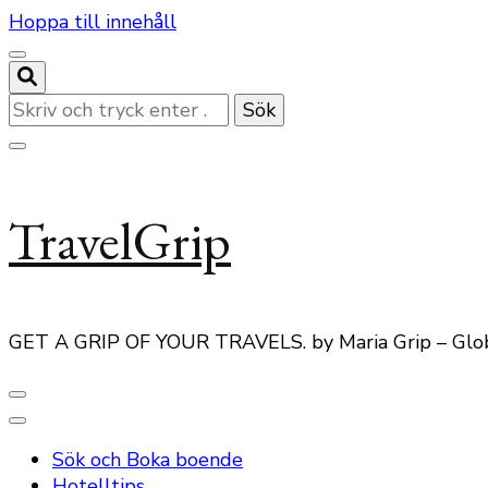
Hoppa till innehåll
Letar
du
efter
något?
TravelGrip
GET A GRIP OF YOUR TRAVELS. by Maria Grip – Glo
Sök och Boka boende
Hotelltips