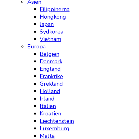
Asien
Filippinerna
Hongkong
Japan
Sydkorea
Vietnam
Europa
Belgien
Danmark
England
Frankrike
Grekland
Holland
Irland
Italien
Kroatien
Liechtenstein
Luxemburg
Malta