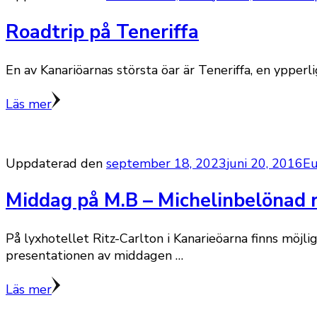
Roadtrip på Teneriffa
En av Kanariöarnas största öar är Teneriffa, en ypperli
Läs mer
Uppdaterad den
september 18, 2023
juni 20, 2016
Eu
Middag på M.B – Michelinbelönad r
På lyxhotellet Ritz-Carlton i Kanarieöarna finns möjl
presentationen av middagen …
Läs mer