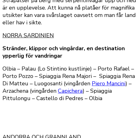
Strapatser på berg med serpentinvägar upp och ned
är en upplevelse. Att kunna nå platåer för magnifika
utsikter kan vara svårslaget oavsett om man får land
eller hav i sikte.
NORRA SARDINIEN
Stränder, klippor och vingårdar, en destination
ypperlig för vandringar
Olbia – Palau (Lo Stintino kustlinje) – Porto Rafael –
Porto Pozzo – Spiaggia Rena Majori – Spiaggia Rena
Di Matteu – Luogosanti (vingården
Piero Mancini
) –
Arzachena (vingården
Capichera
) – Spiaggia
Pittulongu – Castello di Pedres – Olbia
ANDORRA OCH GRANNLAND