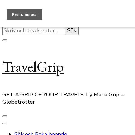
Hoppa till innehåll
Letar
du
efter
något?
TravelGrip
GET A GRIP OF YOUR TRAVELS. by Maria Grip –
Globetrotter
Sök och Boka boende