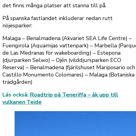
det finns många platser att stanna till på.
På spanska fastlandet inkluderar nedan rutt
nöjesparker:
Malaga – Benalmadena (Akvariet SEA Life Centre) –
Fuengirola (Aquamijas vattenpark) – Marbella (Parqu
de Las Medranas för wakeboarding) – Estepona
(djurparken Selwo) – Ojén (vilddjursparken ECO
Reserva) – Benalmadena (fjärilshuset Mariposario och
Castillo Monumento Colomares) – Malaga (Botaniska
trädgården)
Läs också:
Roadtrip på Teneriffa – åk upp till
vulkanen Teide