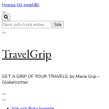
Hoppa till innehåll
Letar
du
efter
något?
TravelGrip
GET A GRIP OF YOUR TRAVELS. by Maria Grip –
Globetrotter
Sök och Boka boende