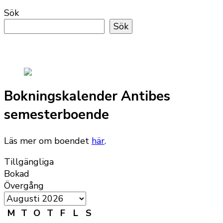
Sök
Sök
Bokningskalender Antibes
semesterboende
Läs mer om boendet
här
.
Tillgängliga
Bokad
Övergång
M
T
O
T
F
L
S