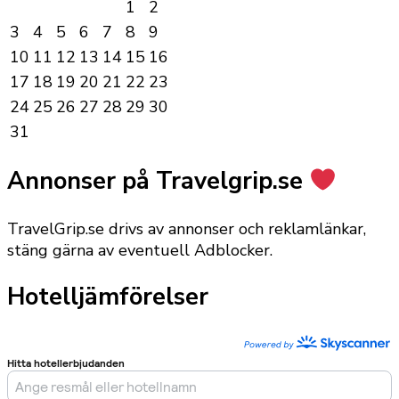
1
2
3
4
5
6
7
8
9
10
11
12
13
14
15
16
17
18
19
20
21
22
23
24
25
26
27
28
29
30
31
Annonser på Travelgrip.se
TravelGrip.se drivs av annonser och reklamlänkar,
stäng gärna av eventuell Adblocker.
Hotelljämförelser