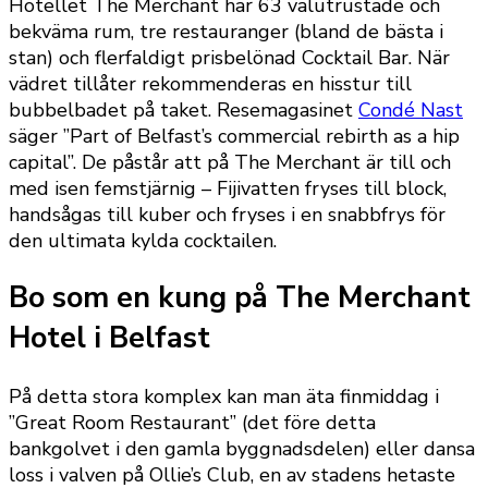
Hotellet The Merchant har 63 välutrustade och
bekväma rum, tre restauranger (bland de bästa i
stan) och flerfaldigt prisbelönad Cocktail Bar. När
vädret tillåter rekommenderas en hisstur till
bubbelbadet på taket. Resemagasinet
Condé Nast
säger ”Part of Belfast’s commercial rebirth as a hip
capital”. De påstår att på The Merchant är till och
med isen femstjärnig – Fijivatten fryses till block,
handsågas till kuber och fryses i en snabbfrys för
den ultimata kylda cocktailen.
Bo som en kung på The Merchant
Hotel i Belfast
På detta stora komplex kan man äta finmiddag i
”Great Room Restaurant” (det före detta
bankgolvet i den gamla byggnadsdelen) eller dansa
loss i valven på Ollie’s Club, en av stadens hetaste