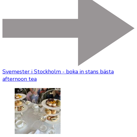
Svemester i Stockholm - boka in stans bästa
afternoon tea