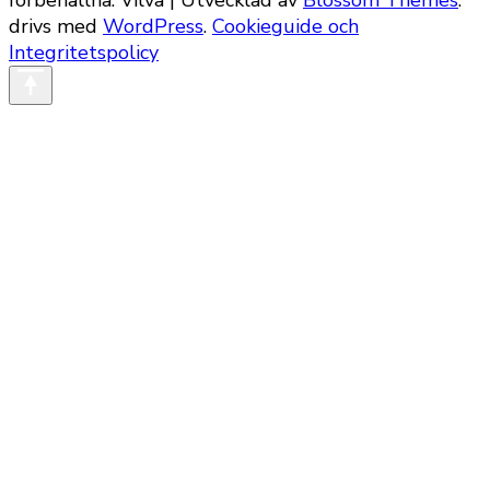
förbehållna.
Vilva | Utvecklad av
Blossom Themes
.
drivs med
WordPress
.
Cookieguide och
Integritetspolicy