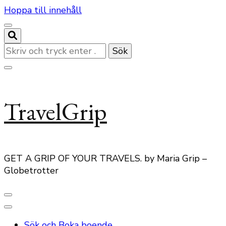
Hoppa till innehåll
Letar
du
efter
något?
TravelGrip
GET A GRIP OF YOUR TRAVELS. by Maria Grip –
Globetrotter
Sök och Boka boende