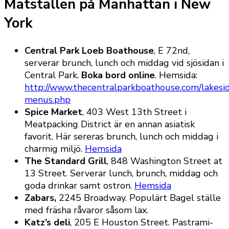
Matställen på Manhattan i New
York
Central Park Loeb Boathouse
, E 72nd,
serverar brunch, lunch och middag vid sjösidan i
Central Park.
Boka bord online
. Hemsida:
http://www.thecentralparkboathouse.com/lakesi
menus.php
Spice Market
, 403 West 13th Street i
Meatpacking District är en annan asiatisk
favorit. Här sereras brunch, lunch och middag i
charmig miljö.
Hemsida
The Standard Grill
, 848 Washington Street at
13 Street. Serverar lunch, brunch, middag och
goda drinkar samt ostron.
Hemsida
Zabars,
2245 Broadway. Populärt Bagel ställe
med fräsha råvaror såsom lax.
Katz’s deli
, 205 E Houston Street. Pastrami-