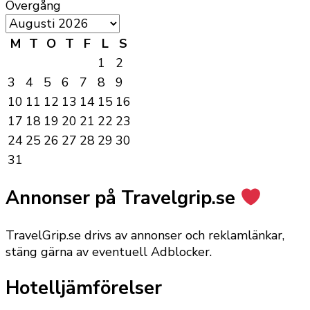
Övergång
M
T
O
T
F
L
S
1
2
3
4
5
6
7
8
9
10
11
12
13
14
15
16
17
18
19
20
21
22
23
24
25
26
27
28
29
30
31
Annonser på Travelgrip.se
TravelGrip.se drivs av annonser och reklamlänkar,
stäng gärna av eventuell Adblocker.
Hotelljämförelser