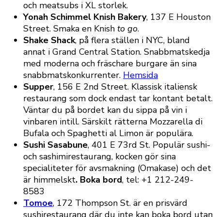
och meatsubs i XL storlek.
Yonah Schimmel Knish Bakery
, 137 E Houston
Street. Smaka en Knish
to go
.
Shake Shack
, på flera ställen i NYC, bland
annat i Grand Central Station. Snabbmatskedja
med moderna och fräschare burgare än sina
snabbmatskonkurrenter.
Hemsida
Supper
, 156 E 2nd Street. Klassisk italiensk
restaurang som dock endast tar kontant betalt.
Väntar du på bordet kan du sippa på vin i
vinbaren intill. Särskilt rätterna Mozzarella di
Bufala och Spaghetti al Limon är populära.
Sushi Sasabune
, 401 E 73rd St. Populär sushi-
och sashimirestaurang, kocken gör sina
specialiteter för avsmakning (Omakase) och det
är himmelskt
. Boka bord
, tel:
+1 212-249-
8583
Tomoe
, 172 Thompson St. är en prisvärd
sushirestaurang där du inte kan boka bord utan