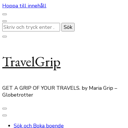
Hoppa till innehåll
Letar
du
efter
något?
TravelGrip
GET A GRIP OF YOUR TRAVELS. by Maria Grip –
Globetrotter
Sök och Boka boende