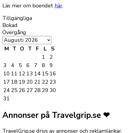
Läs mer om boendet
här
.
Tillgängliga
Bokad
Övergång
M
T
O
T
F
L
S
1
2
3
4
5
6
7
8
9
10
11
12
13
14
15
16
17
18
19
20
21
22
23
24
25
26
27
28
29
30
31
Annonser på Travelgrip.se ❤
TravelGrip.se drivs av annonser och reklamlänkar,