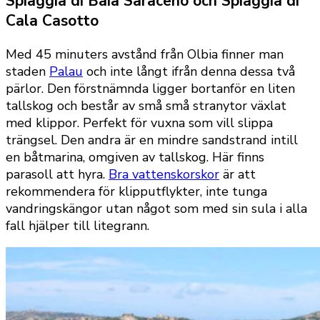
Spiaggia di Baia Saraceno och Spiaggia di
Cala Casotto
Med 45 minuters avstånd från Olbia finner man
staden
Palau
och inte långt ifrån denna dessa två
pärlor. Den förstnämnda ligger bortanför en liten
tallskog och består av små små stranytor växlat
med klippor. Perfekt för vuxna som vill slippa
trängsel. Den andra är en mindre sandstrand intill
en båtmarina, omgiven av tallskog. Här finns
parasoll att hyra.
Bra vattenskorskor
är att
rekommendera för klipputflykter, inte tunga
vandringskängor utan något som med sin sula i alla
fall hjälper till litegrann.