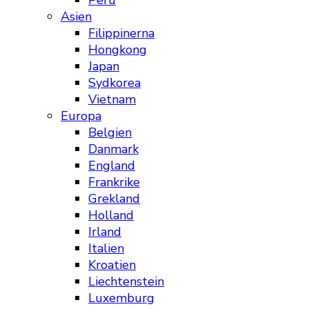
Peru
Asien
Filippinerna
Hongkong
Japan
Sydkorea
Vietnam
Europa
Belgien
Danmark
England
Frankrike
Grekland
Holland
Irland
Italien
Kroatien
Liechtenstein
Luxemburg