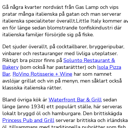
Gå några kvarter nordväst från Gas Lamp och vips
pratar många italienska på gatan och man serverar
italienska specialiteter överallt.Little Italy kommer a
en för länge sedan blomstrande tonfiskindustri där
italienska familjer försörjde sig på fiske.
Det sjuder överallt, på cocktailbarer, bryggeripubar,
vinbarer och restauranger med livliga uteplatser.
Riktigt bra pizzor finns på
Solunto Restaurant &
Bakery
(som också har pastarättter) och
Isola Pizza
Bar
.
RoVino Rotisserie + Wine
har som namnet
avslöjar grillat och vin på menyn, men såklart också
klassiska italienska rätter.
Bland övriga kök är
Waterfront Bar & Grill
sedan
länge (anno 1934) ett populärt ställe, här serveras
lokalt bryggd öl och hamburgare. Den brittiskägda
Princess Pub and Grill
serverar brittiska och irländska
öl, tillsammans med traditionella pubrätter som fish