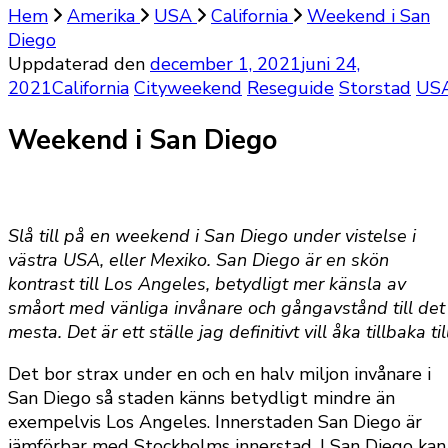
Hem
Amerika
USA
California
Weekend i San
Diego
Uppdaterad den
december 1, 2021
juni 24,
2021
California
Cityweekend
Reseguide
Storstad
US
Weekend i San Diego
Slå till på en weekend i San Diego under vistelse i
västra USA, eller Mexiko. San Diego är en skön
kontrast till Los Angeles, betydligt mer känsla av
småort med vänliga invånare och gångavstånd till det
mesta. Det är ett ställe jag definitivt vill åka tillbaka till
Det bor strax under en och en halv miljon invånare i
San Diego så staden känns betydligt mindre än
exempelvis Los Angeles. Innerstaden San Diego är
jämförbar med Stockholms innerstad. I San Diego kan