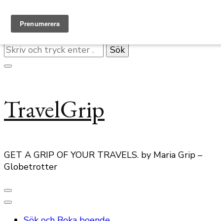
Hoppa till innehåll
Letar
du
efter
något?
TravelGrip
GET A GRIP OF YOUR TRAVELS. by Maria Grip –
Globetrotter
Sök och Boka boende