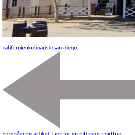
kalifornien
kulinariskt
san diego
Föregående artikel
Tips för en billigare roadtrip