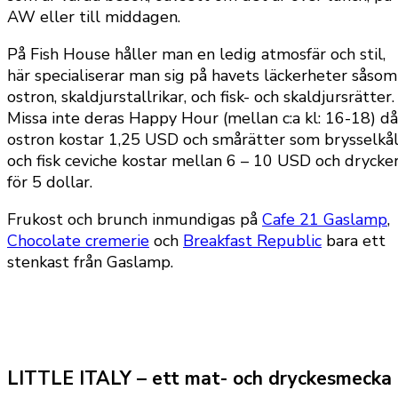
AW eller till middagen.
På Fish House håller man en ledig atmosfär och stil,
här specialiserar man sig på havets läckerheter såsom
ostron, skaldjurstallrikar, och fisk- och skaldjursrätter.
Missa inte deras Happy Hour (mellan c:a kl: 16-18) då
ostron kostar 1,25 USD och smårätter som brysselkå
och fisk ceviche kostar mellan 6 – 10 USD och drycke
för 5 dollar.
Frukost och brunch inmundigas på
Cafe 21 Gaslamp
,
Chocolate cremerie
och
Breakfast Republic
bara ett
stenkast från Gaslamp.
LITTLE ITALY – ett mat- och dryckesmecka