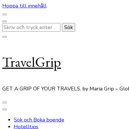
Hoppa till innehåll
Letar
du
efter
något?
TravelGrip
GET A GRIP OF YOUR TRAVELS. by Maria Grip – Glo
Sök och Boka boende
Hotelltips