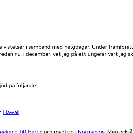
 vistelser i samband med helgdagar. Under framförallt
dan nu, i december, vet jag på ett ungefär vart jag s
jöd på följande:
h
Hawaii
eekend till Berlin
och roadtrip i
Normandie
. Men också