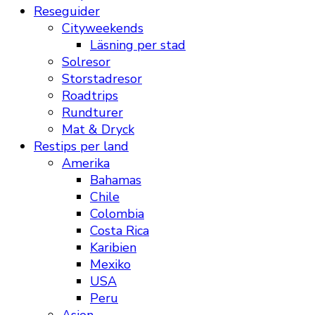
Reseguider
Cityweekends
Läsning per stad
Solresor
Storstadresor
Roadtrips
Rundturer
Mat & Dryck
Restips per land
Amerika
Bahamas
Chile
Colombia
Costa Rica
Karibien
Mexiko
USA
Peru