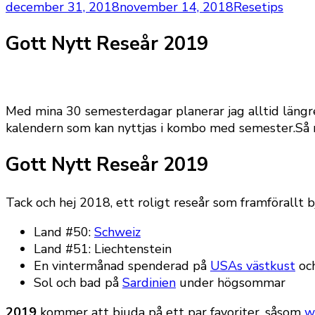
december 31, 2018
november 14, 2018
Resetips
Gott Nytt Reseår 2019
Med mina 30 semesterdagar planerar jag alltid längre
kalendern som kan nyttjas i kombo med semester.Så re
Gott Nytt Reseår 2019
Tack och hej 2018, ett roligt reseår som framförallt b
Land #50:
Schweiz
Land #51: Liechtenstein
En vintermånad spenderad på
USAs västkust
oc
Sol och bad på
Sardinien
under högsommar
2019
kommer att bjuda på ett par favoriter, såsom
w