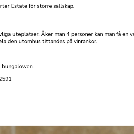
rter Estate för större sällskap.
iga uteplatser. Åker man 4 personer kan man få en va
dela den utomhus tittandes på vinrankor.
ll bungalowen.
92591