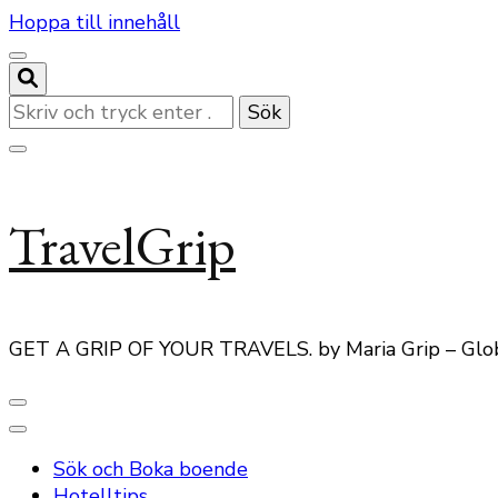
Hoppa till innehåll
Letar
du
efter
något?
TravelGrip
GET A GRIP OF YOUR TRAVELS. by Maria Grip – Glo
Sök och Boka boende
Hotelltips