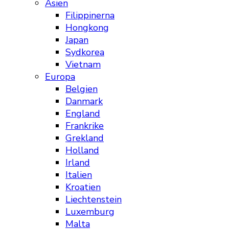
Asien
Filippinerna
Hongkong
Japan
Sydkorea
Vietnam
Europa
Belgien
Danmark
England
Frankrike
Grekland
Holland
Irland
Italien
Kroatien
Liechtenstein
Luxemburg
Malta