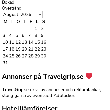
Bokad
Övergång
M
T
O
T
F
L
S
1
2
3
4
5
6
7
8
9
10
11
12
13
14
15
16
17
18
19
20
21
22
23
24
25
26
27
28
29
30
31
Annonser på Travelgrip.se
TravelGrip.se drivs av annonser och reklamlänkar,
stäng gärna av eventuell Adblocker.
Hotelljämförelser