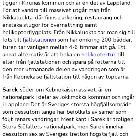
ligger i Kirunas kommun och är en del av Lappland.
För att vandra till massivet utgår man från
Nikkaluokta, där finns parkering, restaurang och
enstaka stugor för övernattning samt
helikopterflygplats. Från Nikkaluokta tar man sig till
fots till
fjällstationen
som har omkring 200 bäddar,
turen tar vanligen mellan 4-6 timmar att gå. Ett
annat alternativ är att boka en
helikoptertur
till
eller från fjällstationen och spara på fötterna till
den mer utmanande delen av vandringen som är
från Kebnekaise fjällstation till någon av topparna.
Sarek
, söder om Kebnekaisemassivet, är en
nationalpark i delar av Jokkmokks kommun och ingår
i Lappland Det är Sveriges största högfjällsområde
som dessutom länge har befolkats av samer som
följt renars vandringar. Mest känt i Sarek är troligen
Stora Sjöfallets nationalpark, men Sarek innehar
dessutom sex av Sveriges tretton högsta fjäll och