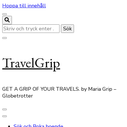
Hoppa till innehåll
Letar
du
efter
något?
TravelGrip
GET A GRIP OF YOUR TRAVELS. by Maria Grip –
Globetrotter
Sök och Boka boende