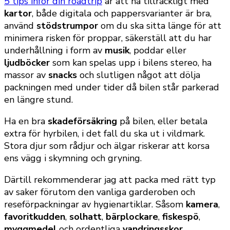
5 tips inför din roadtrip
är att ha tillräckligt med
kartor
, både digitala och pappersvarianter är bra,
använd
stödstrumpor
om du ska sitta länge för att
minimera risken för proppar, säkerställ att du har
underhållning i form av
musik
, poddar eller
ljudböcker
som kan spelas upp i bilens stereo, ha
massor av
snacks
och slutligen något att dölja
packningen med under tider då bilen står parkerad
en längre stund.
Ha en bra
skadeförsäkring
på bilen, eller betala
extra för hyrbilen, i det fall du ska ut i vildmark.
Stora djur som rådjur och älgar riskerar att korsa
ens vägg i skymning och gryning.
Därtill rekommenderar jag att packa med rätt typ
av saker förutom den vanliga garderoben och
reseförpackningar av hygienartiklar. Såsom
kamera
,
favoritkudden
,
solhatt
,
bärplockare
,
fiskespö
,
myggmedel
och ordentliga
vandringsskor
.