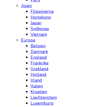
Peru
Asien
Filippinerna
Hongkong
Japan
Sydkorea
Vietnam
Europa
Belgien
Danmark
England
Frankrike
Grekland
Holland
Irland
Italien
Kroatien
Liechtenstein
Luxemburg