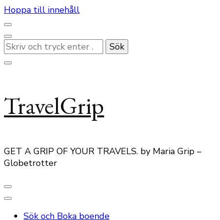
Hoppa till innehåll
Letar
du
efter
något?
TravelGrip
GET A GRIP OF YOUR TRAVELS. by Maria Grip –
Globetrotter
Sök och Boka boende