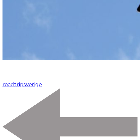
roadtrip
sverige