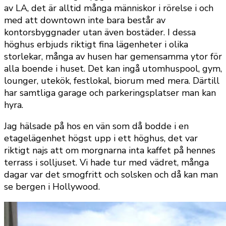
av LA, det är alltid många människor i rörelse i och
med att downtown inte bara består av
kontorsbyggnader utan även bostäder. I dessa
höghus erbjuds riktigt fina lägenheter i olika
storlekar, många av husen har gemensamma ytor för
alla boende i huset. Det kan ingå utomhuspool, gym,
lounger, utekök, festlokal, biorum med mera. Därtill
har samtliga garage och parkeringsplatser man kan
hyra.
Jag hälsade på hos en vän som då bodde i en
etagelägenhet högst upp i ett höghus, det var
riktigt najs att om morgnarna inta kaffet på hennes
terrass i solljuset. Vi hade tur med vädret, många
dagar var det smogfritt och solsken och då kan man
se bergen i Hollywood.