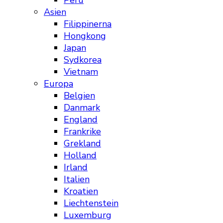
Peru
Asien
Filippinerna
Hongkong
Japan
Sydkorea
Vietnam
Europa
Belgien
Danmark
England
Frankrike
Grekland
Holland
Irland
Italien
Kroatien
Liechtenstein
Luxemburg