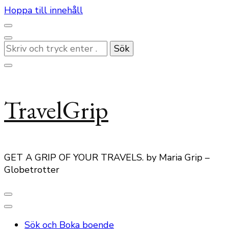
Hoppa till innehåll
Letar
du
efter
något?
TravelGrip
GET A GRIP OF YOUR TRAVELS. by Maria Grip –
Globetrotter
Sök och Boka boende