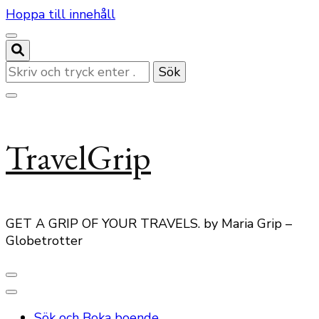
Hoppa till innehåll
Letar
du
efter
något?
TravelGrip
GET A GRIP OF YOUR TRAVELS. by Maria Grip –
Globetrotter
Sök och Boka boende