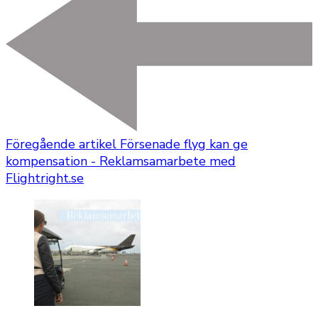
Föregående artikel
Försenade flyg kan ge
kompensation - Reklamsamarbete med
Flightright.se