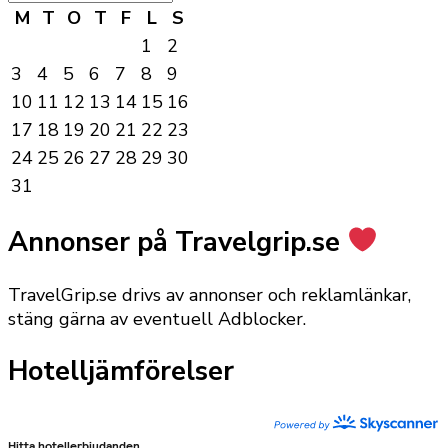
M
T
O
T
F
L
S
1
2
3
4
5
6
7
8
9
10
11
12
13
14
15
16
17
18
19
20
21
22
23
24
25
26
27
28
29
30
31
Annonser på Travelgrip.se
TravelGrip.se drivs av annonser och reklamlänkar,
stäng gärna av eventuell Adblocker.
Hotelljämförelser